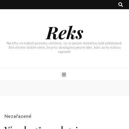
Reks
Na trhu se nabízí pomalu všechno, co si jenom dokážou lidé představit.
Ale všichni dobře víme, že je to dostupné jenom těm, kdo za to nohou
zaplatit.
Nezařazené