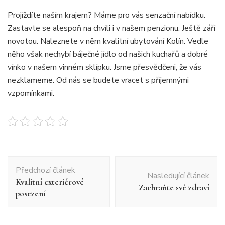
Projíždíte naším krajem? Máme pro vás senzační nabídku.
Zastavte se alespoň na chvíli i v našem penzionu. Ještě září
novotou. Naleznete v něm kvalitní ubytování Kolín. Vedle
něho však nechybí báječné jídlo od našich kuchařů a dobré
vínko v našem vinném sklípku. Jsme přesvědčeni, že vás
nezklameme. Od nás se budete vracet s příjemnými
vzpomínkami.
Navigace
Předchozí článek
příspěvku
Nasledující článek
Kvalitní exteriérové
Zachraňte své zdraví
posezení