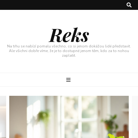
Reks
Na trhu se nabízí pomalu všechno, co si jenom dokážou lidé představit.
Ale všichni dobře víme, že je to dostupné jenom těm, kdo za to nohou
zaplatit.