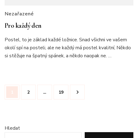
Nezařazené
Pro každý den
Postel, to je základ každé ložnice. Snad všichni ve vašem
okolí spí na posteli, ale ne každý má postel kvalitní, Někdo
si stěžuje na špatný spánek, a někdo naopak ne. …
Stránkování
Stránka
Stránka
Stránka
1
2
…
19
příspěvků
Hledat