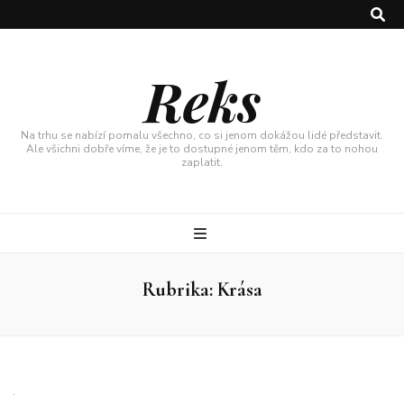
Reks
Na trhu se nabízí pomalu všechno, co si jenom dokážou lidé představit.
Ale všichni dobře víme, že je to dostupné jenom těm, kdo za to nohou
zaplatit.
Rubrika:
Krása