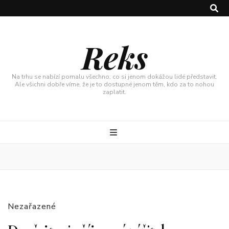
Reks
Na trhu se nabízí pomalu všechno, co si jenom dokážou lidé představit.
Ale všichni dobře víme, že je to dostupné jenom těm, kdo za to nohou
zaplatit.
Nezařazené