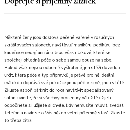
Dopřejte si příjemný zážitek
Některé ženy jsou doslova pečené vařené v rozličných
zkrášlovacích salonech, navštěvují manikúru, pedikúru, bez
kadeřnice nedají ani ránu. Jsou však i takové, které se
spoléhají ohledně péče o sebe samou pouze na sebe.
Pokud však nejsou odborně vyškolené, jen stěží dovedou
určit, která péče a typ přípravků je právě pro ně ideální,
málokdo dopřává své pokožce jinou péči v zimě, jinou v létě.
Zkuste aspoň párkrát do roka navštívit specializovaný
salon, uvidíte, že si všechny procedury náležitě užijete,
odpočinete si, užijete si chvíle, kdy nemusíte mluvit, zvedat
telefon a navíc se o Vás někdo velmi příjemně stará. Zkuste
to třeba zítra.