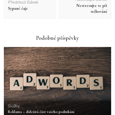
příspěvku
Předchozí článek
Nestresujte se při
Sypané čaje
stěhování
Podobné příspěvky
Služby
Reklama – důležitá část vašeho podnikání