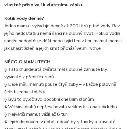
vlastně přispívají k vlastnímu zániku.
Kolik vody denně?
Jeden mamut vyžaduje denně až 200 litrů pitné vody. Bez
jejího nedostatku nemá šanci na dlouhý život. Pokud vodní
nádrže nedoplňuje déšť nebo tající led z hor, mamuti nemají
jak uhasit žízeň a jejich smrt přichází velmi rychle.
NĚCO O MAMUTECH
§ Tato chundelatá zvířata měla dlouhé zahnuté kly,
vyvinuté z předních zubů.
§ Dále měli mamuti pouze čtyři zuby – v každé polovině
čelisti jednu stoličku.
§ Byli to býložravci podobní dnešním slonům.
§ Většina druhů nepřesahovala velikostí slona indického.
§ Největší mamut vážil až 8 tun.
§ Jejich domovem v době ledové byly tundry a travnaté