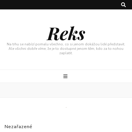
Reks
Na trhu se nabízí pomalu všechno, co si jenom dokážou lidé představit.
Ale všichni dobře víme, že je to dostupné jenom těm, kdo za to nohou
zaplatit.
Nezařazené