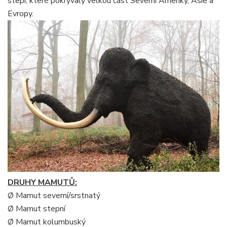
stepi, které pokrývaly velkou část Severní Ameriky, Asie a
Evropy.
DRUHY MAMUTŮ:
Ø Mamut severní/srstnatý
Ø Mamut stepní
Ø Mamut kolumbuský