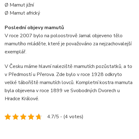
Ø Mamut jižní
Ø Mamut africký
Poslední objevy mamutů
V roce 2007 bylo na poloostrově Jamal objeveno tělo
mamutího mláděte, které je považováno za nejzachovalejší
exemplář.
V Česku máme hlavní naleziště mamutích pozůstatků, a to
v Předmostí u Přerova. Zde bylo v roce 1928 odkryto
velké tábořiště mamutích lovců. Kompletní kostra mamuta
byla objevena v roce 1899 ve Svobodných Dvorech u
Hradce Králové.
4.7/5 - (4 votes)