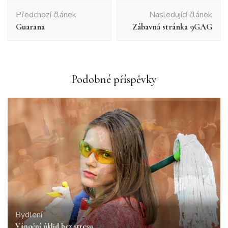
Navigace
Předchozí článek
Nasledující článek
příspěvku
Guarana
Zábavná stránka 9GAG
Podobné příspěvky
Bydlení
Vánoční úklid bez stresu