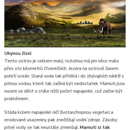
Uhynou žízní
Tento ostrov je celkem malý, rozlohou má jen něco málo
přes sto kilometrů čtverečních. Jezera na ostrově časem
pohltí oceán. Slaná voda tak přitéká i do zbývajících nádrží s
pitnou vodou, které tak začíná být nedostatek. Mamuti jsou
nuceni se dělit o stále nižší počet napajedel, což začne být
problémem.
Stáda kolem napajedel ničí životaschopnou vegetaci a
erodované usazeniny pak znečišťují vodní zdroje. Zásoby
pitné vody se tak neustále zmenšují
. Mamuti si tak