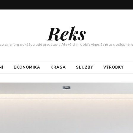
Reks
co si jenom dokážou lidé představit. Ale všichni dobře víme, že je to dostupné j
NÍ
EKONOMIKA
KRÁSA
SLUŽBY
VÝROBKY