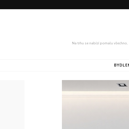
Na trhu se nabízí pomalu všechno, 
BYDLE