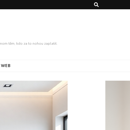
enom těm, kdo za to nohou zaplatit.
WEB