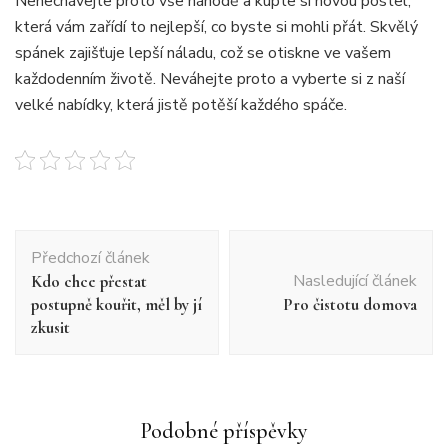
Nenechávejte proto vše náhodě a kupte si novou postel,
která vám zařídí to nejlepší, co byste si mohli přát. Skvělý
spánek zajišťuje lepší náladu, což se otiskne ve vašem
každodenním životě. Neváhejte proto a vyberte si z naší
velké nabídky, která jistě potěší každého spáče.
Navigace
Předchozí článek
příspěvku
Nasledující článek
Kdo chce přestat
postupně kouřit, měl by jí
Pro čistotu domova
zkusit
Podobné příspěvky