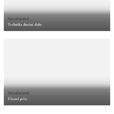
Nezařazené
Technika dnešní doby
Nezařazené
Úžasná péče