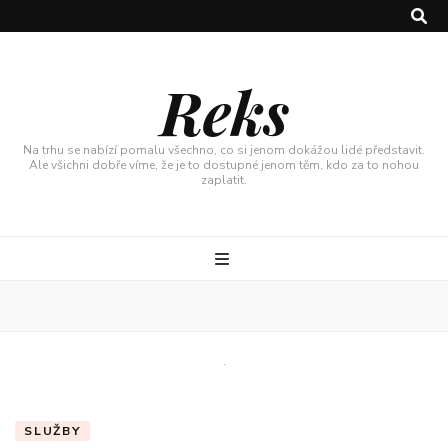
Reks
Na trhu se nabízí pomalu všechno, co si jenom dokážou lidé představit.
Ale všichni dobře víme, že je to dostupné jenom těm, kdo za to nohou
zaplatit.
SLUŽBY