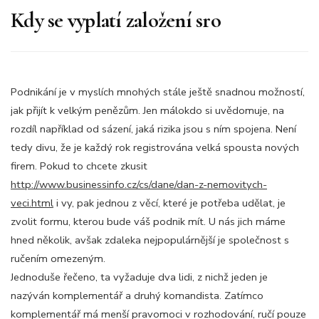
Kdy se vyplatí založení sro
Podnikání je v myslích mnohých stále ještě snadnou možností,
jak přijít k velkým penězům. Jen málokdo si uvědomuje, na
rozdíl například od sázení, jaká rizika jsou s ním spojena. Není
tedy divu, že je každý rok registrována velká spousta nových
firem.
Pokud to chcete zkusit
http://www.businessinfo.cz/cs/dane/dan-z-nemovitych-
veci.html
i vy, pak jednou z věcí, které je potřeba udělat, je
zvolit formu, kterou bude váš podnik mít. U nás jich máme
hned několik, avšak zdaleka nejpopulárnější je společnost s
ručením omezeným.
Jednoduše řečeno, ta vyžaduje dva lidi, z nichž jeden je
nazýván komplementář a druhý komandista. Zatímco
komplementář má menší pravomoci v rozhodování, ručí pouze