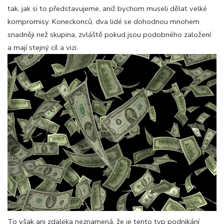
tak, jak si to představujeme, aniž bychom museli dělat velké
kompromisy. Koneckonců, dva lidé se dohodnou mnohem
snadněji než skupina, zvláště pokud jsou podobného založení
a mají stejný cíl a vizi.
To však ani zdaleka neznamená, že je tento typ podnikání