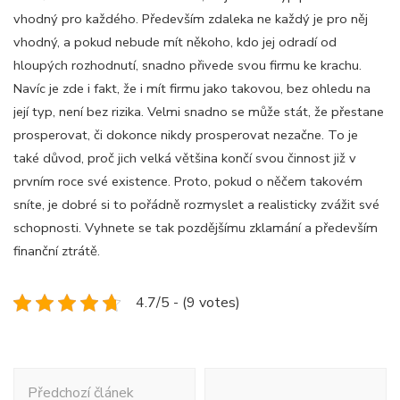
vhodný pro každého. Především zdaleka ne každý je pro něj
vhodný, a pokud nebude mít někoho, kdo jej odradí od
hloupých rozhodnutí, snadno přivede svou firmu ke krachu.
Navíc je zde i fakt, že i mít firmu jako takovou, bez ohledu na
její typ, není bez rizika. Velmi snadno se může stát, že přestane
prosperovat, či dokonce nikdy prosperovat nezačne. To je
také důvod, proč jich velká většina končí svou činnost již v
prvním roce své existence.
Proto, pokud o něčem takovém
sníte, je dobré si to pořádně rozmyslet a realisticky zvážit své
schopnosti. Vyhnete se tak pozdějšímu zklamání a především
finanční ztrátě.
4.7/5 - (9 votes)
Navigace
Předchozí článek