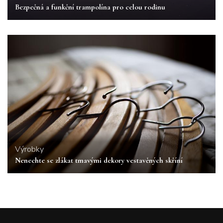
Bezpečná a funkční trampolína pro celou rodinu
Výrobky
Nenechte se zlákat tmavými dekory vestavěných skříní