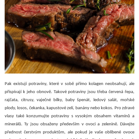
Pak existují potraviny, které v sobě přímo kolagen neobsahují, ale
přispívají k jeho obnově. Takové potraviny jsou třeba červená řepa,
rajčata, citrusy, vaječné bílky, baby špenát, ledový salát, mořské
plody, losos, čekanka, kapustové zelí, banány nebo kokos.
Pro zdravé
vlasy také konzumujte potraviny s vysokým obsahem vitamínů a
minerálů. Ty jsou obsaženy především v ovoci a zelenině. Dávejte
přednost čerstvým produktům, ale pokud je vaše oblíbené ovoce