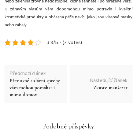
nebo zelenina zrovna nedostupné, klidně sáhněte i po mražené verzi.
K zdravým vlasům vám dopomohou mimo potravin i kvalitní
kosmetické produkty a občasná péče navíc, jako jsou vlasové masky
nebo zábaly.
3.9/5 - (7 votes)
Navigace
Předchozí článek
příspěvku
Nasledující článek
Přenosné solární sprchy
vám mohou pomáhat i
Zkuste manšestr
mimo domov
Podobné příspěvky