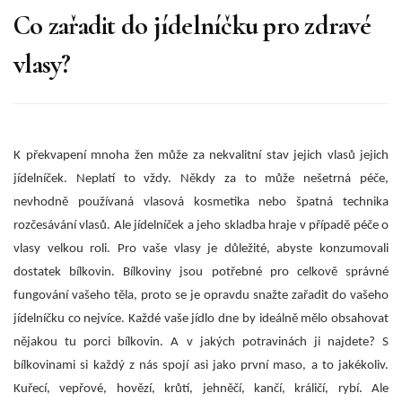
Co zařadit do jídelníčku pro zdravé
vlasy?
K překvapení mnoha žen může za nekvalitní stav jejich vlasů jejich
jídelníček. Neplatí to vždy. Někdy za to může nešetrná péče,
nevhodně používaná vlasová kosmetika nebo špatná technika
rozčesávání vlasů. Ale jídelníček a jeho skladba hraje v případě péče o
vlasy velkou roli.
Pro vaše vlasy je důležité, abyste konzumovali
dostatek bílkovin. Bílkoviny jsou potřebné pro celkově správné
fungování vašeho těla, proto se je opravdu snažte zařadit do vašeho
jídelníčku co nejvíce. Každé vaše jídlo dne by ideálně mělo obsahovat
nějakou tu porci bílkovin. A v jakých potravinách ji najdete? S
bílkovinami si každý z nás spojí asi jako první maso, a to jakékoliv.
Kuřecí, vepřové, hovězí, krůtí, jehněčí, kančí, králičí, rybí. Ale