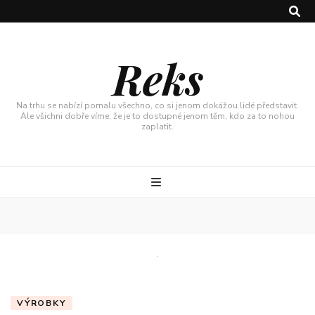
Reks
Na trhu se nabízí pomalu všechno, co si jenom dokážou lidé představit.
Ale všichni dobře víme, že je to dostupné jenom těm, kdo za to nohou
zaplatit.
VÝROBKY