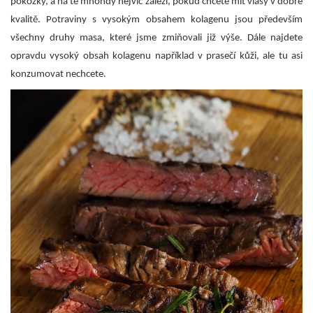
pokožky, a na té mnohdy nejvíc záleží, pokud chcete mít vlasy v dobré
kvalitě. Potraviny s vysokým obsahem kolagenu jsou především
všechny druhy masa, které jsme zmiňovali již výše. Dále najdete
opravdu vysoký obsah kolagenu například v prasečí kůži, ale tu asi
konzumovat nechcete.