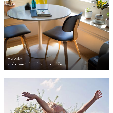
Výrobky
O vlastnostech molitanu na sedáky